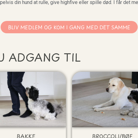
lvis din hund at rulle, give highfive eller spille død. I får det me
BLIV MEDLEM OG KOM I GANG MED DET SAMME
U ADGANG TIL
BAKKE
BROCCOLI/BØF