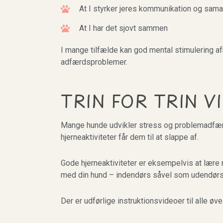
At I styrker jeres kommunikation og sam
At I har det sjovt sammen
I mange tilfælde kan god mental stimulering 
adfærdsproblemer.
TRIN FOR TRIN V
Mange hunde udvikler stress og problemadfærd
hjerneaktiviteter får dem til at slappe af.
Gode hjerneaktiviteter er eksempelvis at lære ny
med din hund – indendørs såvel som udendør
Der er udførlige instruktionsvideoer til alle øv