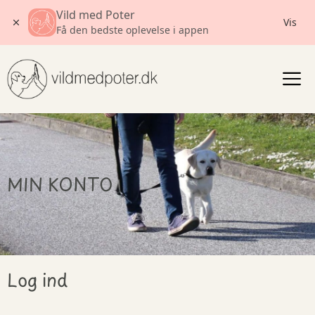
Vild med Poter
Vis
Få den bedste oplevelse i appen
Gå
til
indholdet
MIN KONTO
Log ind
Påkrævet
Påkrævet