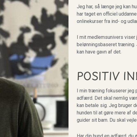
Jeg har, så længe jeg kan hu
har taget en officiel uddann
onlinekurser fra ind- og udl
I mit medlemsunivers viser
belønningsbaseret træning. J
kan have gavn af det.
POSITIV I
I min træning fokuserer jeg
adfærd. Det skal nemlig være
kan betale sig. Jeg bruger 
hunden til at gøre mere af d
guider sit barn. Du skal vej
Har din hund en adfærd, du ø