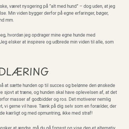
ske, været nysgering på ”alt med hund” – dog uden, at jeg
else. Min viden bygger derfor på egne erfaringer, bøger,
and mm.
 jeg, hvordan jeg opdrager mine egne hunde med
eg elsker at inspirere og udbrede min viden til alle, som
NDLÆRING
 på at sætte hunden op til succes og belønne den ønskede
 sjovt at træne, og hunden skal have oplevelsen af, at det
derfor masser af godbidder og ros. Det motiverer nemlig
et, vi gerne vil have. Tænk på dig selv som en forælder, der
lede kærligt og med opmuntring, ikke med straf!
nsker at ændre, må du gå forrest og vise den et alternativ.