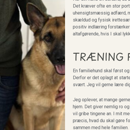
Det kræver ofte en stor por
uhensigtsmæssig adfærd, me
skældud og fysisk irettesæt
positiv indlæring forstærker
altafgørende, hvis I skal l
TRÆNING 
En familiehund skal først og
Derfor er det oplagt at sta
svært. Jeg vil gerne lære dig
Jeg oplever, at mange gerne
hjem. Det giver nemlig ro og
vil gribe tingene an. I mit 
præcis, hvad du skal gøre fo
sammen med hele familien.