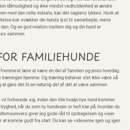
tion tålmodighed og ikke mindst vedholdenhed at ændre
n med den rette indsats, kan det sagtens lykkes. Husk at
telse kun svækker din hunds lyst til samarbejde, mens
 den. Og en god relation mellem dig og din hund er
ykkes sammen.
FOR FAMILIEHUNDE
 fremmest lære at være en del af familien og jeres hverdag.
rte træningen hjemme. Og træning behøver slet ikke være så
 at gøre det til en naturlig del af dét at være sammen.
 vil forberede sig, inden den lille hvalp/nye hund kommer
 tryghed, når du som ny hundeejer er helt klar på, hvordan du
medlemsunivers giver jeg gode råd til opdragelsen og viser
r at komme godt fra start. Du kan se videoerne igen og igen