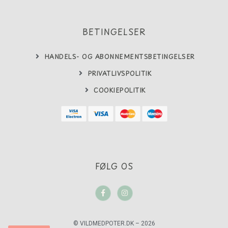
BETINGELSER
HANDELS- OG ABONNEMENTSBETINGELSER
PRIVATLIVSPOLITIK
COOKIEPOLITIK
FØLG OS
F
I
a
n
c
s
e
t
b
a
o
g
© VILDMEDPOTER.DK – 2026