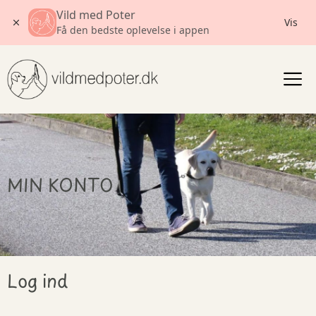
Vild med Poter
Vis
Få den bedste oplevelse i appen
Gå
til
indholdet
MIN KONTO
Log ind
Påkrævet
Påkrævet